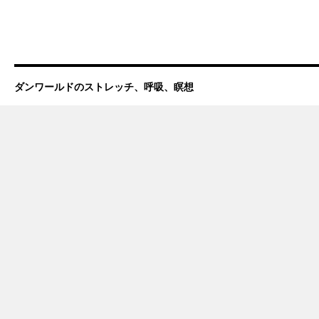
Ｐ
っ
ｉ
て
ｃ
行
ｋ
う
Ｕ
方
ｐ！
法
ダンワールドのストレッチ、呼吸、瞑想
免
は
疫
力
ア
ッ
プ
＆
ス
ト
レ
ス
フ
リ
ー！！
は