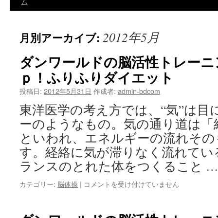
ン
ム
テ
2012年5月
月別アーカイブ:
ン
ツ
ダンワールドの脳活性トレーニ
ｐ！ふりふりダイエット
へ
投稿日:
2012年5月31日
作成者:
admin-bdcom
ス
東洋医学の考え方では、“気”は目
キ
ーのようなもの。気の通り道は「
ッ
といわれ、エネルギーの流れその
す。経絡に気が滞りなく流れてい
プ
ランスのとれた体をつくること 
ダ
カテゴリー:
脳体操
|
コメントを受け付けていません
ン
ワ
ー