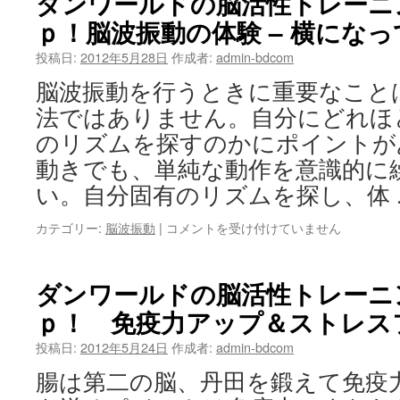
ダンワールドの脳活性トレーニ
ル
ｐ！脳波振動の体験 – 横にな
ド
の
投稿日:
2012年5月28日
作成者:
admin-bdcom
脳
活
脳波振動を行うときに重要なこと
性
法ではありません。自分にどれほ
ト
レ
のリズムを探すのかにポイントが
ー
動きでも、単純な動作を意識的に
ニ
ン
い。自分固有のリズムを探し、体
グ
Ｐ
ダ
カテゴリー:
脳波振動
|
コメントを受け付けていません
ｉ
ン
ｃ
ワ
ｋ
ー
ダンワールドの脳活性トレーニ
Ｕ
ル
ｐ！
ｐ！ 免疫力アップ＆ストレス
ド
ふ
の
投稿日:
2012年5月24日
り
作成者:
admin-bdcom
脳
ふ
活
腸は第二の脳、丹田を鍛えて免疫
り
性