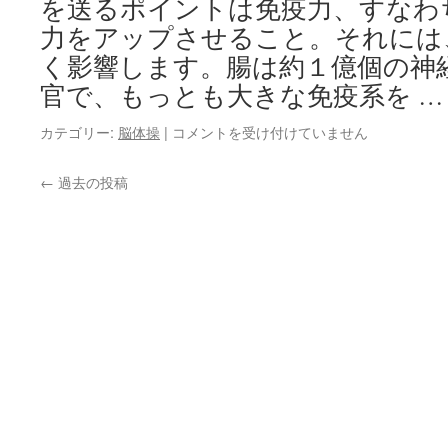
ダ
を送るポイントは免疫力、すなわ
ト
イ
レ
力をアップさせること。それには
エ
ー
く影響します。腸は約１億個の神
ッ
ニ
ト
ン
官で、もっとも大きな免疫系を 
は
グ
Ｐ
ダ
カテゴリー:
脳体操
|
コメントを受け付けていません
ｉ
ン
ｃ
ワ
←
過去の投稿
ｋ
ー
Ｕ
ル
ｐ！
ド
脳
の
波
脳
振
活
動
性
の
ト
体
レ
験
ー
–
ニ
横
ン
に
グ
な