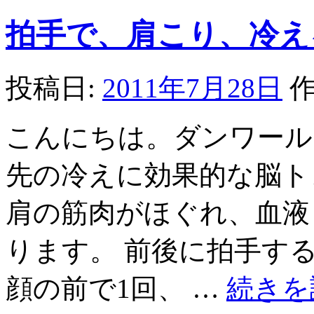
エ
拍手で、肩こり、冷え
イ
ジ
ン
グ
投稿日:
2011年7月28日
作
に
効
く
こんにちは。ダンワール
ス
ト
レ
先の冷えに効果的な脳ト
ッ
チ
肩の筋肉がほぐれ、血液
は
ります。 前後に拍手する 
顔の前で1回、 …
続きを