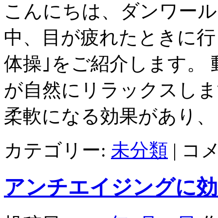
こんにちは、ダンワール
中、目が疲れたときに行
体操｣をご紹介します。
が自然にリラックスしま
柔軟になる効果があり、
8
カテゴリー:
未分類
|
コ
の
字
を
アンチエイジングに効
描
く
脳
体