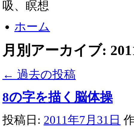
コ
ホーム
ン
テ
ン
月別アーカイブ:
20
ツ
へ
ス
キ
←
過去の投稿
ッ
プ
8の字を描く脳体操
投稿日:
2011年7月31日
作