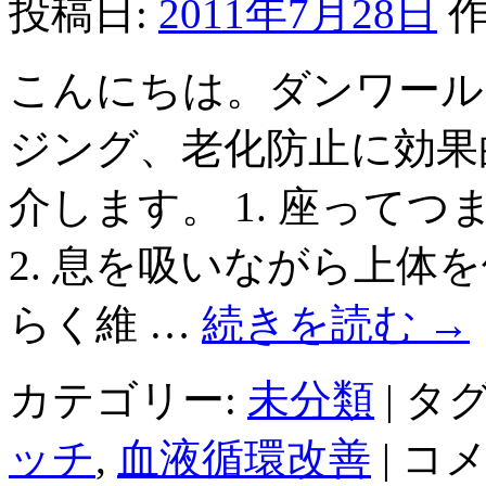
投稿日:
2011年7月28日
作
操
は
こんにちは。ダンワール
ジング、老化防止に効果
介します。 1. 座って
2. 息を吸いながら上体を
らく維 …
続きを読む
→
カテゴリー:
未分類
|
タグ
ア
ッチ
,
血液循環改善
|
コ
ン
チ