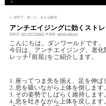
ン
ム
テ
←
拍手で、肩こり、冷えを解消
ン
アンチエイジングに効くストレ
ツ
投稿日:
2011年7月28日
作成者:
admin-bdcom
へ
こんにちは。ダンワールドです。
ス
今日は、アンチエイジング、老化
キ
レッチ｢前屈｣をご紹介します。
ッ
プ
1. 座ってつま先を揃え、足を伸ば
2. 息を吸いながら上体を倒します
3. その姿勢でしばらく維持します
4. 息を吐きながら上体を戻します