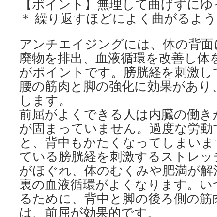
【ポイント】無理して曲げずにゆ
＊ 繰り返すほどによく曲がるよ
アンチエイジングには、体の背面
廃物を排出、血液循環を改善し体
がポイントです。膀胱経を刺激し
腰の筋肉と脚の強化に効果があり
します。
前屈がよくできる人は内臓の働き
が固まっていません。過度な労動
と、背中もかたくなってしまいま
ている膀胱経を刺激するストレッ
がほぐれ、体のむくみや肥満が解
裏の血液循環がよくなります。い
るために、背中と脚の後ろ側の筋
は、前屈が効果的です。