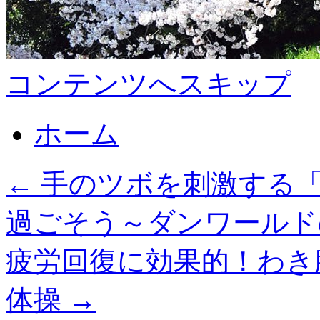
コンテンツへスキップ
ホーム
←
手のツボを刺激する「
過ごそう～ダンワールド
疲労回復に効果的！わき
体操
→