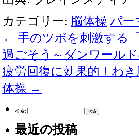
カテゴリー:
脳体操
パー
←
手のツボを刺激する「
過ごそう～ダンワールド
疲労回復に効果的！わき
体操
→
検索:
最近の投稿