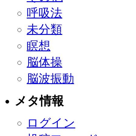
呼吸法
未分類
瞑想
脳体操
脳波振動
メタ情報
ログイン