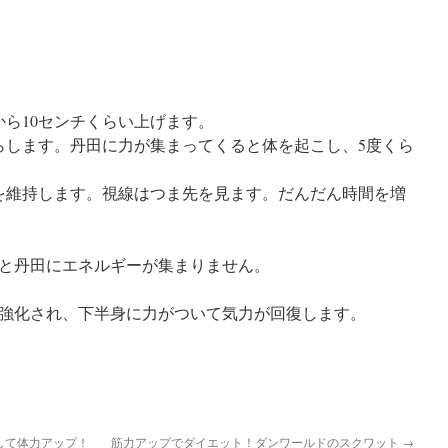
。
ら10センチくらい上げます。
らします。丹田に力が集まってくると体を起こし、5度くら
勢を維持します。視線はつま先を見ます。だんだん時間を増
と丹田にエネルギーが集まりません。
強化され、下半身に力がついて気力が回復します。
して体力アップ！
筋力アップでダイエット！ダンワールドのスクワット
→