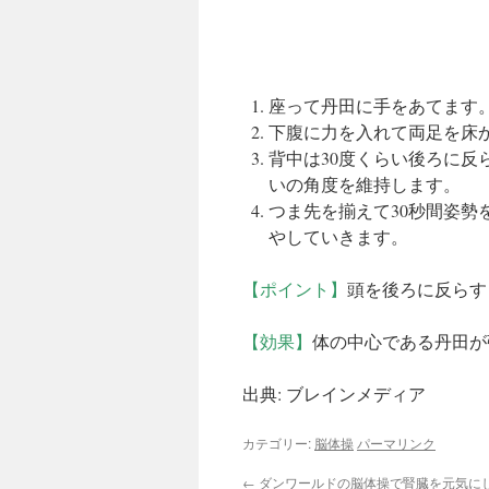
座って丹田に手をあてます
下腹に力を入れて両足を床か
背中は30度くらい後ろに反
いの角度を維持します。
つま先を揃えて30秒間姿
やしていきます。
【ポイント】
頭を後ろに反らす
【効果】
体の中心である丹田が
出典: ブレインメディア
カテゴリー:
脳体操
パーマリンク
←
ダンワールドの脳体操で腎臓を元気に