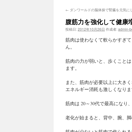
ン
←
ダンワールドの脳体操で腎臓を元気に
テ
腹筋力を強化して健康
ン
投稿日:
2012年10月26日
作成者:
admin-
ツ
筋肉は使わなくて軟らかすぎて
へ
ん。
ス
筋肉の力が弱いと、歩くことは
ます。
キ
ッ
また、筋肉が必要以上に大きく
エネルギー消耗も激しくなりま
プ
筋肉は 20～30代で最高にな
老化が始まると、背中、腕、脚
筋肉が少ないと筋肉で作られる