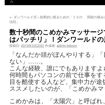
ン
ム
テ
←
ダンワールド式～効果的に眠るための「１０の
関節の痛み
ン
法則」
ツ
数十秒間のこめかみマッサージ
へ
はパッチリ」！ダンワールドの
ス
投稿日:
2013年3月23日
作成者:
admin-bdcom
「なんだか頭がぼんやりする」「
キ
ない」……。
ッ
こんな経験、誰にでもありますよ
プ
何時間もパソコンの前で仕事をす
目を酷使する人など、集中力が途
ススメしたいのが、「こめかみマ
こめかみは、「太陽穴」と呼ばれ