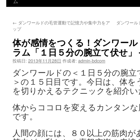
ン
ム
テ
←
ダンワールドの毛管運動で記憶力や集中力をア
ダンワール
ン
ップ
ツ
体が感情をつくる！ダンワール
へ
ラム「１日５分の腕立て伏せ」＜
ス
投稿日:
2013年11月28日
作成者:
admin-bdcom
ダンワールドの＜１日５分の腕立
キ
＞の１５日目です。今日は、体を
ッ
を切りかえるテクニックを紹介い
プ
体からココロを変えるカンタンな
です。
人間の顔には、８０以上の筋肉が