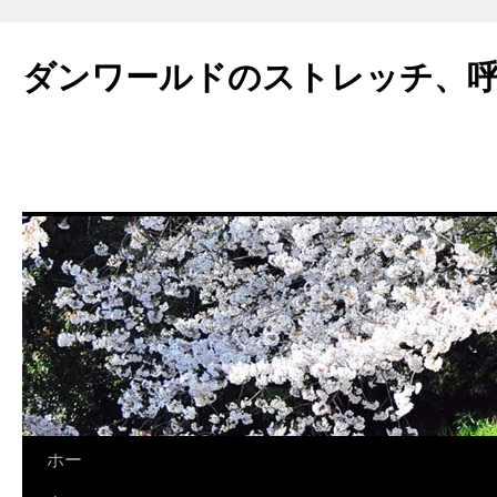
ダンワールドのストレッチ、
ホー
コ