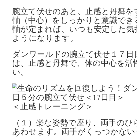
腕立て伏せのあと、止感と丹舞を
軸（中心）をしっかりと意識でき
軸が定まれば、いつも安定した気
ようになります。
ダンワールドの腕立て伏せ１７日
は、止感と丹舞で、体の中心を活
い。
＜止感トレーニング＞
（１）楽な姿勢で座り、両手のひ
あわせます。両手がくっつかない