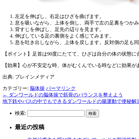
左足を伸ばし、右足はひざを曲げます。
息を吸いながら、上体を倒し、両手で左の足裏をつかみ
背すじを伸ばし、足先の辺りを見ます。
伸ばしている足の裏側をよく感じてみます。
息を吐き出しながら、上体を戻します。反対側の足も同
【ポイント】足首は90度にたてて、ひざは自分の体の状態に
【効果】心が不安定な時、体がむくんでいる時などに効果が
出典: ブレインメディア
カテゴリー:
脳体操
パーマリンク
←
ダンワールドの脳体操で筋骨のバランスを整えよう
地下鉄やバスの中でもできるダンワールドの腸運動で便秘解
検索:
最近の投稿