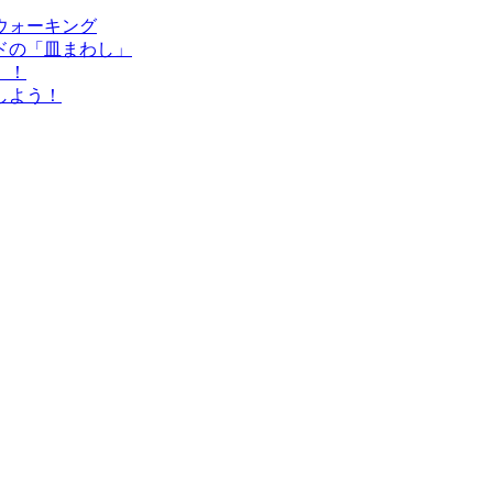
ウォーキング
ドの「皿まわし」
」！
しよう！