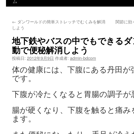
ム
ン
テ
←
ダンワールドの簡単ストレッチでむくみを解消
関節に効
ン
しよう
ツ
地下鉄やバスの中でもできるダ
へ
動で便秘解消しよう
ス
投稿日:
2012年9月9日
作成者:
admin-bdcom
体の健康には、下腹にある丹田が
キ
です。
ッ
プ
下腹が冷たくなると胃腸の調子が
腸が硬くなり、下腹を触ると痛み
ます。