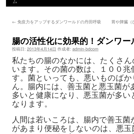
ン
ム
テ
←
免疫力をアップするダンワールドの丹田呼吸
胃や脾臓（
ン
ツ
腸の活性化に効果的！ダンワー
へ
投稿日:
2013年4月14日
作成者:
admin-bdcom
ス
私たちの腸のなかには、たくさん
います。その菌の数は、１００兆
キ
す。菌といっても、悪いものばか
ッ
ん。腸内には、善玉菌と悪玉菌が
プ
多いと健康になり、悪玉菌が多い
なります。
人間は若いころは、腸内で善玉菌
があまり便秘をしないのは、悪玉