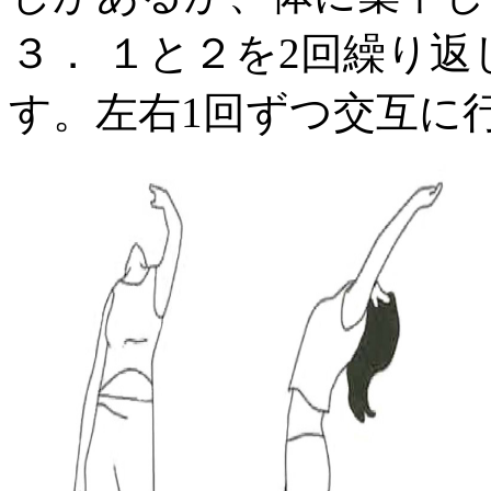
３． １と２を2回繰り
す。左右1回ずつ交互に