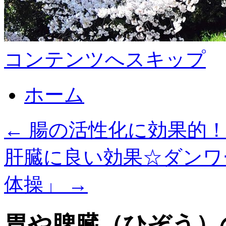
コンテンツへスキップ
ホーム
←
腸の活性化に効果的！
肝臓に良い効果☆ダンワ
体操」
→
胃や脾臓（ひぞう）