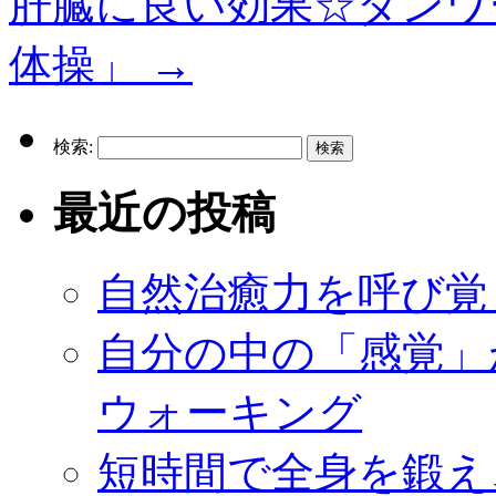
肝臓に良い効果☆ダンワ
体操」
→
検索:
最近の投稿
自然治癒力を呼び覚
自分の中の「感覚」
ウォーキング
短時間で全身を鍛え