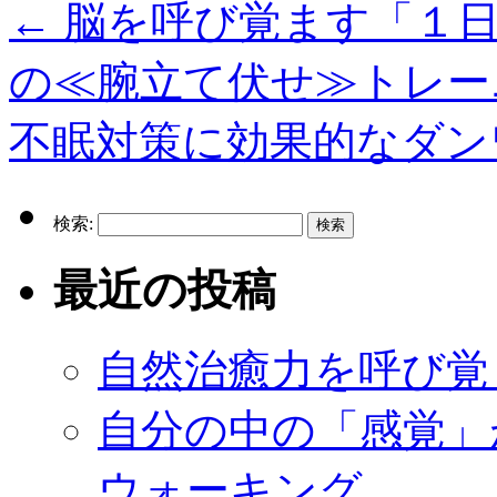
←
脳を呼び覚ます「１日
の≪腕立て伏せ≫トレー
不眠対策に効果的なダン
検索:
最近の投稿
自然治癒力を呼び覚
自分の中の「感覚」
ウォーキング