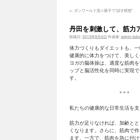
ン
←
ダンワールド流☆親子で“話す瞑想”
テ
ン
丹田を刺激して、筋力
投稿日:
2013年9月4日
作成者:
admin-bd
ツ
体力づくりもダイエットも、一
へ
健康的に体力をつけて、美しく
ス
ヨガの脳体操は、適度な筋肉を
ップと脳活性化を同時に実現で
キ
す。
ッ
* * *
プ
私たちの健康的な日常生活を支
筋力が足りなければ、加齢とと
くなります。さらに、筋肉で作
ます。一方で、筋肉を急に付け