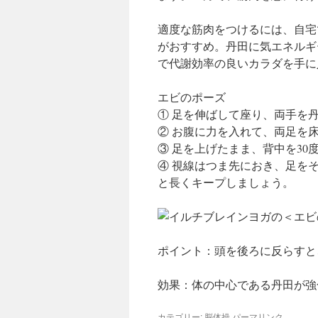
適度な筋肉をつけるには、自宅
がおすすめ。丹田に気エネルギ
で代謝効率の良いカラダを手に
エビのポーズ
① 足を伸ばして座り、両手を
② お腹に力を入れて、両足を
③ 足を上げたまま、背中を30
④ 視線はつま先におき、足を
と長くキープしましょう。
ポイント：頭を後ろに反らすと
効果：体の中心である丹田が強
カテゴリー:
脳体操
パーマリンク