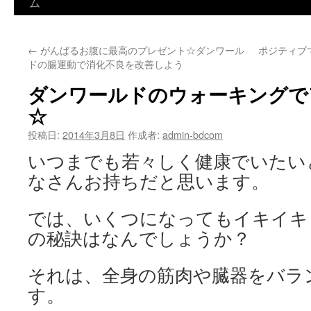
ン
ム
テ
←
がんばるお腹に最高のプレゼント☆ダンワール
ポジティブ
ン
ドの腸運動で消化不良を改善しよう
ツ
ダンワールドのウォーキングで
へ
☆
ス
投稿日:
2014年3月8日
作成者:
admin-bdcom
いつまでも若々しく健康でいたい
キ
なさんお持ちだと思います。
ッ
プ
では、いくつになってもイキイキ
の秘訣はなんでしょうか？
それは、全身の筋肉や臓器をバラ
す。