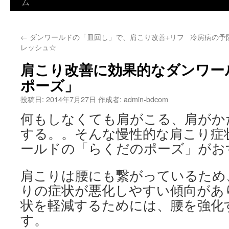
ン
ム
テ
←
ダンワールドの「皿回し」で、肩こり改善+リフ
冷房病の予
ン
レッシュ☆
ツ
肩こり改善に効果的なダンワー
へ
ポーズ」
ス
投稿日:
2014年7月27日
作成者:
admin-bdcom
何もしなくても肩がこる、肩がか
キ
する。。そんな慢性的な肩こり症
ッ
ールドの「らくだのポーズ」がお
プ
肩こりは腰にも繋がっているため
りの症状が悪化しやすい傾向があ
状を軽減するためには、腰を強化
す。