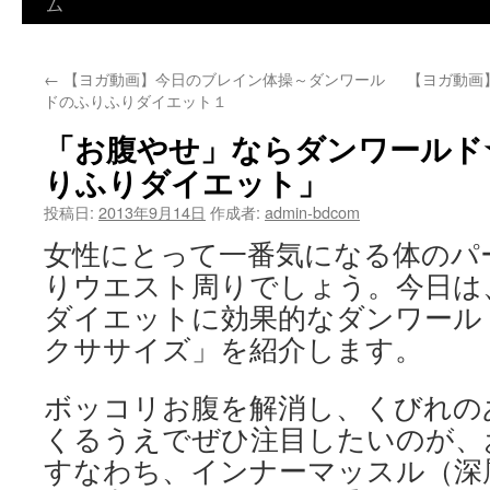
ム
ン
テ
←
【ヨガ動画】今日のブレイン体操～ダンワール
【ヨガ動画
ン
ドのふりふりダイエット１
ツ
「お腹やせ」ならダンワールド
へ
りふりダイエット」
ス
投稿日:
2013年9月14日
作成者:
admin-bdcom
女性にとって一番気になる体のパ
キ
りウエスト周りでしょう。今日は
ッ
ダイエットに効果的なダンワール
プ
クササイズ」を紹介します。
ボッコリお腹を解消し、くびれの
くるうえでぜひ注目したいのが、
すなわち、インナーマッスル（深